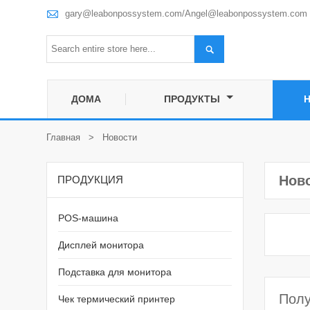

gary@leabonpossystem.com/Angel@leabonpossystem.com

ДОМА
ПРОДУКТЫ
Главная
>
Hовости
Hов
ПРОДУКЦИЯ
POS-машина
Дисплей монитора
-
Подставка для монитора
Полу
Чек термический принтер