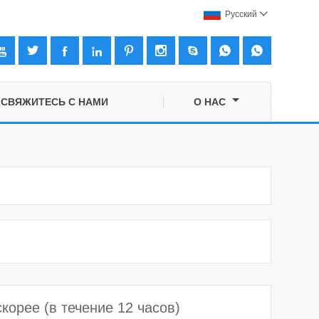
Pусский










СВЯЖИТЕСЬ С НАМИ
О НАС
орее (в течение 12 часов)